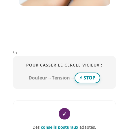
L'ostéopathie est particulièrement
efficace pour les douleurs musculo-
squelettiques chroniques.
\n
POUR CASSER LE CERCLE VICIEUX :
Douleur
→
Tension
→
⚡ STOP
✓
Des
conseils posturaux
adaptés.