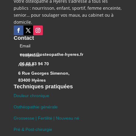
Votre ostéopathe à Hyères s’adresse à tous les
publics : nourrisson, enfant, sportif, femme enceinte,
senior… pour soulager vos maux, au cabinet ou à
domicile.
Contact
Email
contact@osteopathe-hyeres.fr
Téléphone
06 68 83 94 70
Adresse
6 Rue Georges Simenon,
83400 Hyères
Techniques pratiquées
Douleur chronique
Osthéopathie générale
Grossesse | Fertilité | Nouveau né
Pré & Post-chirurgie