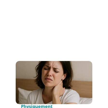
fatigue permanente : lorsque la
douleur dure depuis plusieurs mois,
elle finit par impacter la qualité de vie.
maladie à part
entière
Physiquement