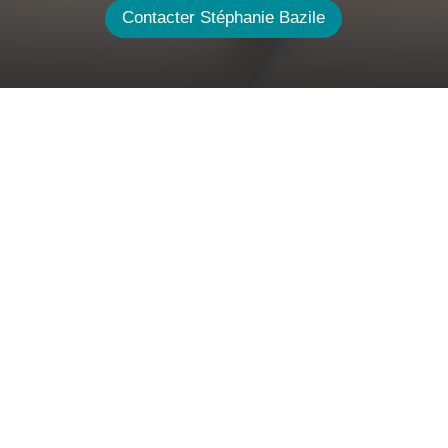
Contacter Stéphanie Bazile
Douleurs chroniques :
comprendre et soulager
durablement
3 à 6 mois
Les douleurs chroniques peuvent
s’installer progressivement et devenir
difficiles à vivre au quotidien. Mal de
dos persistant, migraines
récurrentes, douleurs cervicales ou